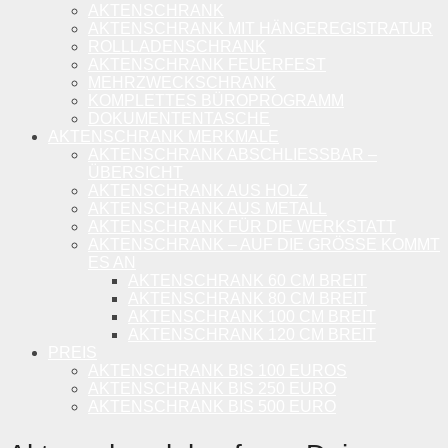
AKTENSCHRANK
AKTENSCHRANK MIT HÄNGEREGISTRATUR
ROLLLADENSCHRANK
AKTENSCHRANK FEUERFEST
MEHRZWECKSCHRANK
KOMPLETTES BÜROPROGRAMM
DOKUMENTENTASCHE
AKTENSCHRANK MERKMALE
AKTENSCHRANK ABSCHLIESSBAR – Ü
BERSICHT
AKTENSCHRANK AUS HOLZ
AKTENSCHRANK AUS METALL
AKTENSCHRANK FÜR DIE WERKSTATT
AKTENSCHRANK – AUF DIE GRÖSSE KOMMT E
S AN
AKTENSCHRANK 60 CM BREIT
AKTENSCHRANK 80 CM BREIT
AKTENSCHRANK 100 CM BREIT
AKTENSCHRANK 120 CM BREIT
PREIS
AKTENSCHRANK BIS 100 EUROS
AKTENSCHRANK BIS 250 EURO
AKTENSCHRANK BIS 500 EURO