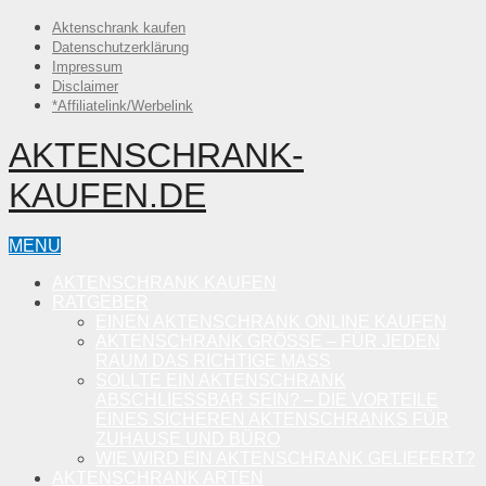
Aktenschrank kaufen
Datenschutzerklärung
Impressum
Disclaimer
*Affiliatelink/Werbelink
AKTENSCHRANK-
KAUFEN.DE
MENU
AKTENSCHRANK KAUFEN
RATGEBER
EINEN AKTENSCHRANK ONLINE KAUFEN
AKTENSCHRANK GRÖSSE – FÜR JEDEN R
AUM DAS RICHTIGE MASS
SOLLTE EIN AKTENSCHRANK
ABSCHLIESSBAR SEIN? – DIE VORTEILE E
INES SICHEREN AKTENSCHRANKS FÜR Z
UHAUSE UND BÜRO
WIE WIRD EIN AKTENSCHRANK GELIEFERT?
AKTENSCHRANK ARTEN