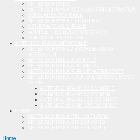
AKTENSCHRANK
AKTENSCHRANK MIT HÄNGEREGISTRATUR
ROLLLADENSCHRANK
AKTENSCHRANK FEUERFEST
MEHRZWECKSCHRANK
KOMPLETTES BÜROPROGRAMM
DOKUMENTENTASCHE
AKTENSCHRANK MERKMALE
AKTENSCHRANK ABSCHLIESSBAR – Ü
BERSICHT
AKTENSCHRANK AUS HOLZ
AKTENSCHRANK AUS METALL
AKTENSCHRANK FÜR DIE WERKSTATT
AKTENSCHRANK – AUF DIE GRÖSSE KOMMT E
S AN
AKTENSCHRANK 60 CM BREIT
AKTENSCHRANK 80 CM BREIT
AKTENSCHRANK 100 CM BREIT
AKTENSCHRANK 120 CM BREIT
PREIS
AKTENSCHRANK BIS 100 EUROS
AKTENSCHRANK BIS 250 EURO
AKTENSCHRANK BIS 500 EURO
Home