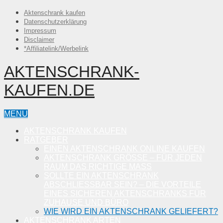
Aktenschrank kaufen
Datenschutzerklärung
Impressum
Disclaimer
*Affiliatelink/Werbelink
AKTENSCHRANK-
KAUFEN.DE
MENU
AKTENSCHRANK KAUFEN
RATGEBER
EINEN AKTENSCHRANK ONLINE KAUFEN
AKTENSCHRANK GRÖSSE – FÜR JEDEN R
AUM DAS RICHTIGE MASS
SOLLTE EIN AKTENSCHRANK
ABSCHLIESSBAR SEIN? – DIE VORTEILE E
INES SICHEREN AKTENSCHRANKS FÜR Z
UHAUSE UND BÜRO
WIE WIRD EIN AKTENSCHRANK GELIEFERT?
AKTENSCHRANK ARTEN