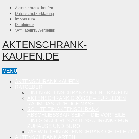
Aktenschrank kaufen
Datenschutzerklärung
Impressum
Disclaimer
*Affiliatelink/Werbelink
AKTENSCHRANK-
KAUFEN.DE
MENU
AKTENSCHRANK KAUFEN
RATGEBER
EINEN AKTENSCHRANK ONLINE KAUFEN
AKTENSCHRANK GRÖSSE – FÜR JEDEN R
AUM DAS RICHTIGE MASS
SOLLTE EIN AKTENSCHRANK
ABSCHLIESSBAR SEIN? – DIE VORTEILE E
INES SICHEREN AKTENSCHRANKS FÜR Z
UHAUSE UND BÜRO
WIE WIRD EIN AKTENSCHRANK GELIEFERT?
AKTENSCHRANK ARTEN