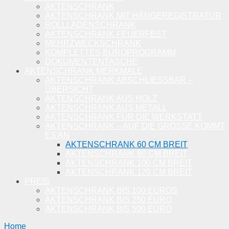
AKTENSCHRANK
AKTENSCHRANK MIT HÄNGEREGISTRATUR
ROLLLADENSCHRANK
AKTENSCHRANK FEUERFEST
MEHRZWECKSCHRANK
KOMPLETTES BÜROPROGRAMM
DOKUMENTENTASCHE
AKTENSCHRANK MERKMALE
AKTENSCHRANK ABSCHLIESSBAR – Ü
BERSICHT
AKTENSCHRANK AUS HOLZ
AKTENSCHRANK AUS METALL
AKTENSCHRANK FÜR DIE WERKSTATT
AKTENSCHRANK – AUF DIE GRÖSSE KOMMT E
S AN
AKTENSCHRANK 60 CM BREIT
AKTENSCHRANK 80 CM BREIT
AKTENSCHRANK 100 CM BREIT
AKTENSCHRANK 120 CM BREIT
PREIS
AKTENSCHRANK BIS 100 EUROS
AKTENSCHRANK BIS 250 EURO
AKTENSCHRANK BIS 500 EURO
Home